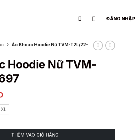
G
ĐĂNG NHẬP
›
ác
Áo Khoác Hoodie Nữ TVM-T2L/22-
c Hoodie Nữ TVM-
697
D
XL
ữ TVM-T2L/22-697 số lượng
THÊM VÀO GIỎ HÀNG