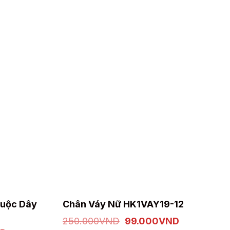
Sản
Buộc Dây
Chân Váy Nữ HK1VAY19-12
phẩm
Giá
Giá
250.000
VND
99.000
VND
này
gốc
hiện