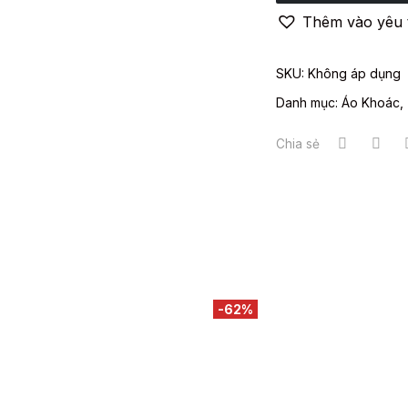
Thêm vào yêu 
SKU:
Không áp dụng
Danh mục:
Áo Khoác
,
Chia sẻ
-62%