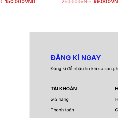
Giá
Giá
Giá
D
150.000
VND
260.000
VND
99.000
VN
có
gốc
hiện
gốc
XEM NHANH
XEM
CHỌN
nhiều
là:
tại
là:
280.000VND.
là:
260.000V
biến
150.000VND.
thể.
Các
tùy
chọn
có
thể
ĐĂNG KÍ NGAY
được
chọn
Đăng kí để nhận tin khi có sản p
trên
trang
sản
TÀI KHOẢN
phẩm
Giỏ hàng
H
Thanh toán
C