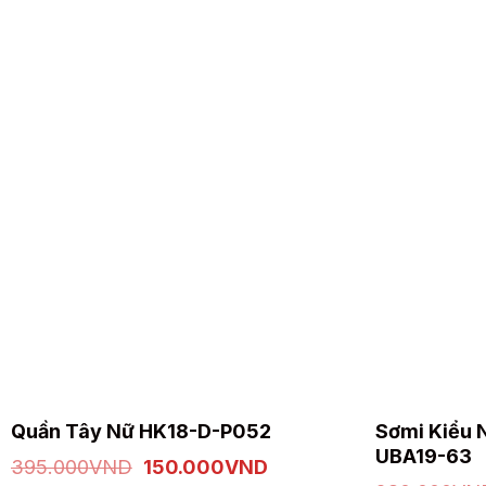
Sản
Sản
Sơmi Kiểu 
Quần Tây Nữ HK18-D-P052
phẩm
phẩm
UBA19-63
Giá
Giá
395.000
VND
150.000
VND
này
này
gốc
hiện