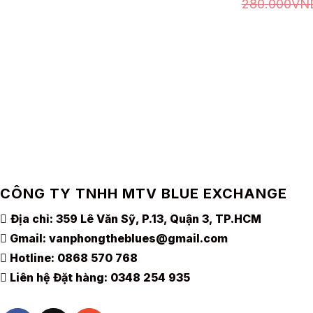
280.000
VN
XEM NHANH
CHỌN
có
có
là:
tại
CHỌN
395.000VND.
là:
nhiều
nhiều
150.000VND.
biến
biến
thể.
thể.
Các
Các
tùy
tùy
chọn
chọn
có
có
thể
thể
được
được
chọn
chọn
trên
trên
CÔNG TY TNHH MTV BLUE EXCHANGE
trang
trang
Địa chỉ: 359 Lê Văn Sỹ, P.13, Quận 3, TP.HCM
sản
sản
phẩm
phẩm
Gmail:
vanphongtheblues@gmail.com
Hotline:
0868 570 768
Liên hệ Đặt hàng:
0348 254 935