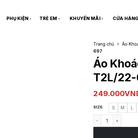
PHỤ KIỆN
TRẺ EM
KHUYẾN MÃI
CỬA HÀN
›
Trang chủ
Áo Kho
697
Áo Khoá
T2L/22-
249.000
VN
SIZE
S
M
L
Áo Khoác Hoodie N