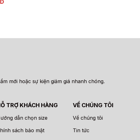
Giá
D
XEM NHANH
CHỌN
có
là:
tại
hiện
 NHANH
250.000VND.
là:
nhiều
tại
99.000VND
ND.
là:
biến
99.000VND.
thể.
Các
tùy
chọn
có
thể
được
chọn
hẩm mới hoặc sự kiện giảm giá nhanh chóng.
trên
trang
sản
HỖ TRỢ KHÁCH HÀNG
VỀ CHÚNG TÔI
phẩm
ướng dẫn chọn size
Về chúng tôi
hính sách bảo mật
Tin tức