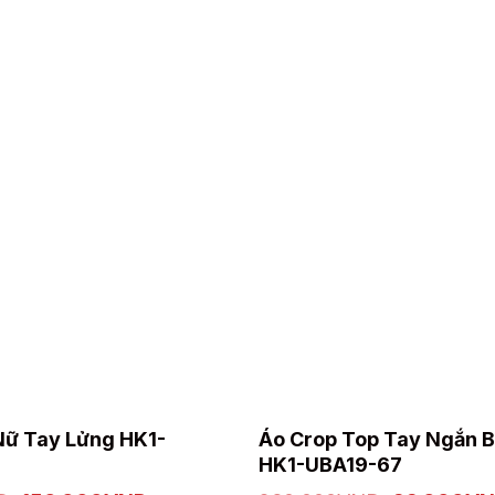
Sản
Nữ Tay Lửng HK1-
Áo Crop Top Tay Ngắn 
phẩm
HK1-UBA19-67
này