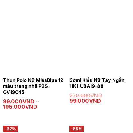
Sản
Sản
Thun Polo Nữ MissBlue 12
Sơmi Kiểu Nữ Tay Ngắn
phẩm
phẩm
màu trang nhã P2S-
HK1-UBA19-88
này
này
GV19045
270.000
VND
có
có
Giá
Giá
99.000
VND
99.000
VND
–
nhiều
nhiều
gốc
hiện
Khoảng
195.000
VND
biến
biến
là:
tại
giá:
270.000VND.
là:
thể.
thể.
từ
99.000VND.
99.000VND
Các
Các
đến
-62%
-55%
tùy
tùy