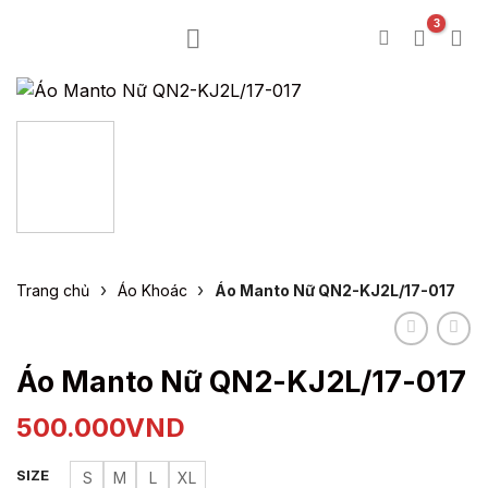
Bỏ
qua
nội
dung
›
›
Trang chủ
Áo Khoác
Áo Manto Nữ QN2-KJ2L/17-017
Áo Manto Nữ QN2-KJ2L/17-017
500.000
VND
SIZE
S
M
L
XL