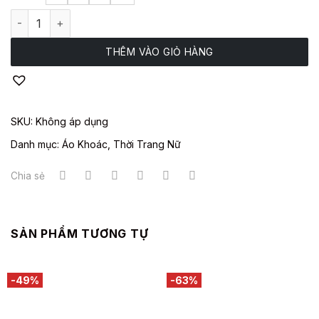
Áo Manto Nữ QN2-KJ2L/17-017 số lượng
THÊM VÀO GIỎ HÀNG
SKU:
Không áp dụng
Danh mục:
Áo Khoác
,
Thời Trang Nữ
Chia sẻ
SẢN PHẨM TƯƠNG TỰ
-49%
-63%