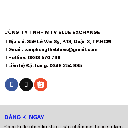
99.000VND.
150.000VN
Các
Các
tùy
tùy
chọn
chọn
có
có
thể
thể
được
được
CÔNG TY TNHH MTV BLUE EXCHANGE
chọn
chọn
Địa chỉ: 359 Lê Văn Sỹ, P.13, Quận 3, TP.HCM
trên
trên
Gmail:
vanphongtheblues@gmail.com
trang
trang
sản
sản
Hotline:
0868 570 768
phẩm
phẩm
Liên hệ Đặt hàng:
0348 254 935
ĐĂNG KÍ NGAY
Đăng kí để nhận tin khi có sản phẩm mới hoặc sự kiện